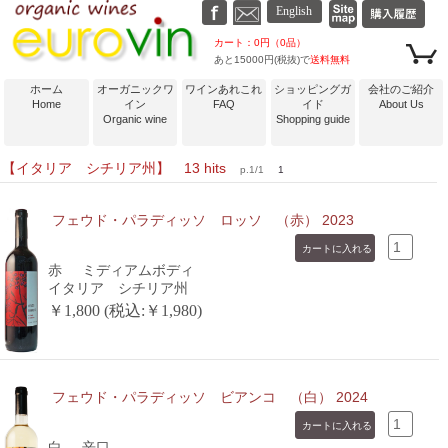
カート：0円（0品）
あと15000円(税抜)で
送料無料
ホーム
オーガニックワ
ワインあれこれ
ショッピングガ
会社のご紹介
Home
イン
FAQ
イド
About Us
Organic wine
Shopping guide
【イタリア シチリア州】 13 hits
p.1/1
1
フェウド・パラディッソ ロッソ （赤） 2023
赤
ミディアムボディ
イタリア シチリア州
￥1,800 (税込:￥1,980)
フェウド・パラディッソ ビアンコ （白） 2024
白
辛口