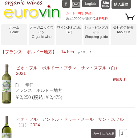
カート：0円（0品）
あと15000円(税抜)で
送料無料
ホーム
オーガニックワ
ワインあれこれ
ショッピングガ
会社のご紹介
Home
イン
FAQ
イド
About Us
Organic wine
Shopping guide
【フランス ボルドー地方】 14 hits
p.1/1
1
ビオ・フル ボルドー・ブラン サン・スフル（白）
2021
在庫切れ
白
辛口
フランス ボルドー地方
￥2,250 (税込:￥2,475)
ビオ・フル アントル・ドゥー・メール サン・スフル
（白） 2024