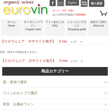
カート：0円（0品）
あと15000円(税抜)で
送料無料
ホーム
オーガニックワ
ワインあれこれ
ショッピングガ
会社のご紹介
Home
イン
FAQ
イド
About Us
Organic wine
Shopping guide
【スロヴェニア ポサウイエ地方】 0 hits
p.1/0
≫
現在、該当する商品はありません
【スロヴェニア ポサウイエ地方】 0 hits
p.1/0
≫
商品カテゴリー
国・産地で選択
ワインのタイプで選択
割安・お薦めワイン