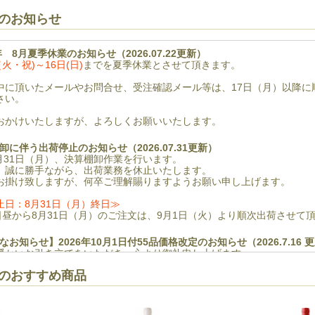
今週のお知らせ
6年 8月夏季休業のお知らせ（2026.07.22更新）
（火・祝)～16日(日)
までを夏季休業とさせて頂きます。
中に頂いたメールやお問合せ、受注確認メール等は、17日（月）以降に
さい。
おかけいたしますが、よろしくお願いいたします。
卸に伴う出荷停止のお知らせ（2026.07.31更新）
8月31日（月）、決算棚卸作業を行います。
、誠に勝手ながら、出荷業務を休止いたします。
お掛け致しますが、何卒ご理解賜りますようお願い申し上げます。
止日：8月31日（月）終日≫
8日昼から8月31日（月）のご注文は、9月1日（火）より順次出荷させて
なお知らせ】2026年10月1日付55品価格改定のお知らせ（2026.7.16 
暖かいお引き立てをいただき、心より御礼申し上げます。
 今週のおすすめ商品
きましては、世界情勢による円安の影響や、製造元ワイナリー現地の諸
たびやむなく、別紙の118品について、2026年10月1日付で価格改定
何卒ご了承くださいますようお願いいたします。