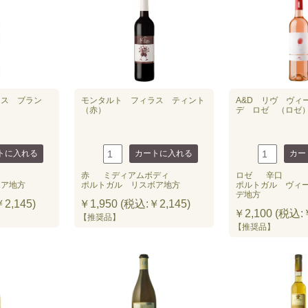
えと良心的な価格設定に、今後も努力して参ります。
弊社のオーガニックワインをご愛顧賜りますようお願い申し上げます。
18品はこちら
ラス ブラン
モンタルト フィラス ティント
A&D リヴ ヴィ
（赤）
デ ロゼ （ロゼ） 
赤
ミディアムボディ
ロゼ
辛口
ボア地方
ポルトガル リスボア地方
ポルトガル ヴィ
デ地方
2,145)
￥1,950 (税込:￥2,145)
￥2,100 (税込:￥
【推奨品】
【推奨品】