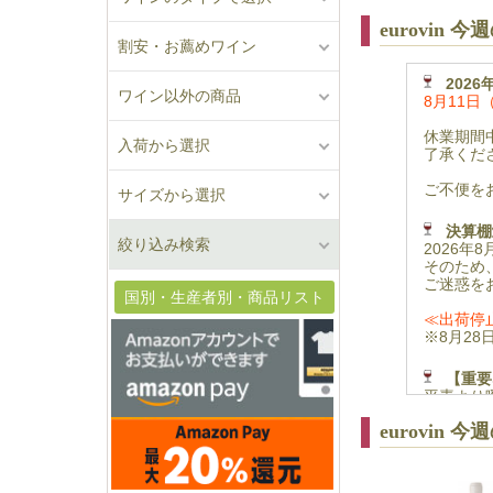
eurovin 
割安・お薦めワイン
202
ワイン以外の商品
8月11日
休業期間
入荷から選択
了承くだ
ご不便を
サイズから選択
決算棚
絞り込み検索
2026年
そのため
ご迷惑を
国別・生産者別・商品リスト
≪出荷停
※8月2
【重要
平素より
eurovin
弊社にお
け、この
ますが、