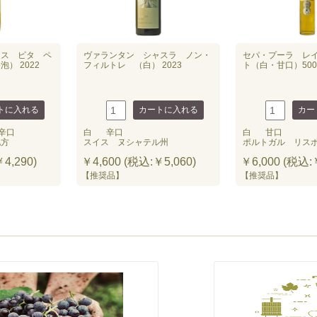
ラス ピタ ペ
ヴァランタン シャスラ ノン・
セパ・プーラ レ
） 2022
フィルトレ （白） 2023
ト（白・甘口）500m
辛口
白
辛口
白
甘口
地方
スイス ヌシャテル州
ポルトガル リス
4,290)
￥4,600 (税込:￥5,060)
￥6,000 (税込:￥
【推奨品】
【推奨品】