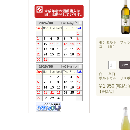
良い品揃
引続き、
価格改定1
モンタルト フィ
コ （白）
白
辛口
ポルトガル リス
￥1,950 (税込:￥
【推奨品】