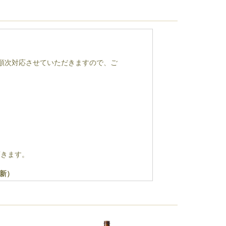
順次対応させていただきますので、ご
頂きます。
更新）
資材物価の高騰を理由とする値上を受
させていただきます。大変心苦しく存じ