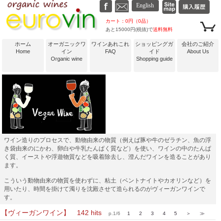
カート：0円（0品）
あと15000円(税抜)で
送料無料
ホーム
オーガニックワ
ワインあれこれ
ショッピングガ
会社のご紹介
Home
イン
FAQ
イド
About Us
Organic wine
Shopping guide
ワイン造りのプロセスで、動物由来の物質（例えば豚や牛のゼラチン、魚の浮
き袋由来のにかわ、卵白や牛乳たんぱく質など）を使い、ワインの中のたんぱ
く質、イーストや浮遊物質などを吸着除去し、澄んだワインを造ることがあり
ます。
こういう動物由来の物質を使わずに、粘土（ベントナイトやカオリンなど）を
用いたり、時間を掛けて濁りを沈殿させて造られるのがヴィーガンワインで
す。
【ヴィーガンワイン】 142 hits
p.1/6
1
2
3
4
5
＞
≫