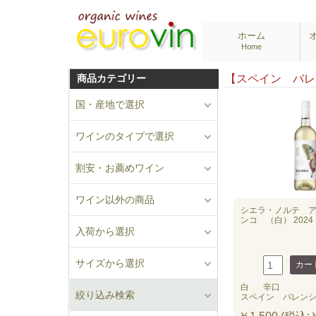
ホーム
Home
商品カテゴリー
【スペイン バ
国・産地で選択
ワインのタイプで選択
割安・お薦めワイン
ワイン以外の商品
シエラ・ノルテ 
ンコ （白） 2024
入荷から選択
サイズから選択
白
辛口
絞り込み検索
スペイン バレン