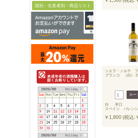
￥1,500 (税込:￥
国別・生産者別・商品リスト
シエラ・ノルテ 
ブランコ （白） 2
白
辛口
スペイン バレン
￥1,800 (税込:￥