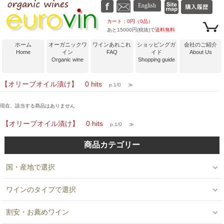
カート：0円（0品）
あと15000円(税抜)で
送料無料
ホーム
オーガニックワ
ワインあれこれ
ショッピングガ
会社のご紹介
Home
イン
FAQ
イド
About Us
Organic wine
Shopping guide
【オリーブオイル漬け】 0 hits
p.1/0
≫
現在、該当する商品はありません
【オリーブオイル漬け】 0 hits
p.1/0
≫
商品カテゴリー
国・産地で選択
ワインのタイプで選択
割安・お薦めワイン