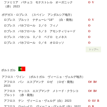
ファミリア パチェコ モナストレル オーガニック
O V
（赤） 2023
ボデガス・ロブレス （スペイン アンダルシア地方）
ロブレス ブルット ナチューレ “18” （白・発泡）
O V
ロブレス バホフロール ２／０ フィノ
O
ロブレス バホフロール ５／３ アモンティリャード
O
ロブレス バホソル ０／０ ペドロ ヒメネス
O
ロブレス バホフロール ０／６ オロロッソ
O
トップへ
ポルトガル
アフロス・ワイン （ポルトガル ヴィーニョ・ヴェルデ地方）
アフロス パン エスプマンテ ロゼ （ロゼ・発泡）
O# B#
2015
アフロス ヤッコス エスプマンテ メトード・クラシコ
O# B#
ブルット （赤・発泡）
アフロス テン ヴィーニョ・ヴェルデ（白） 2023
O OJ B
アフロス ローレイロ ヴィーニョ・ヴェルデ（白） 2022
O B