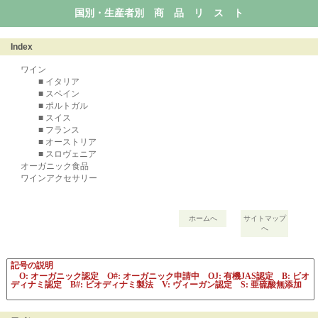
国別・生産者別 商 品 リ ス ト
Index
ワイン
■ イタリア
■ スペイン
■ ポルトガル
■ スイス
■ フランス
■ オーストリア
■ スロヴェニア
オーガニック食品
ワインアクセサリー
ホームへ
サイトマップ
へ
記号の説明
O: オーガニック認定 O#: オーガニック申請中 OJ: 有機JAS認定 B: ビオ
ディナミ認定 B#: ビオディナミ製法 V: ヴィーガン認定 S: 亜硫酸無添加