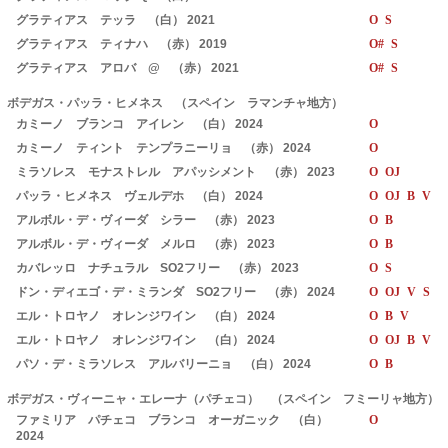
グラティアス テッラ （白） 2021
O S
グラティアス ティナハ （赤） 2019
O# S
グラティアス アロバ @ （赤） 2021
O# S
ボデガス・パッラ・ヒメネス （スペイン ラマンチャ地方）
カミーノ ブランコ アイレン （白） 2024
O
カミーノ ティント テンプラニーリョ （赤） 2024
O
ミラソレス モナストレル アパッシメント （赤） 2023
O OJ
パッラ・ヒメネス ヴェルデホ （白） 2024
O OJ B V
アルボル・デ・ヴィーダ シラー （赤） 2023
O B
アルボル・デ・ヴィーダ メルロ （赤） 2023
O B
カバレッロ ナチュラル SO2フリー （赤） 2023
O S
ドン・ディエゴ・デ・ミランダ SO2フリー （赤） 2024
O OJ V S
エル・トロヤノ オレンジワイン （白） 2024
O B V
エル・トロヤノ オレンジワイン （白） 2024
O OJ B V
パソ・デ・ミラソレス アルバリーニョ （白） 2024
O B
ボデガス・ヴィーニャ・エレーナ（パチェコ） （スペイン フミーリャ地方）
ファミリア パチェコ ブランコ オーガニック （白）
O
2024