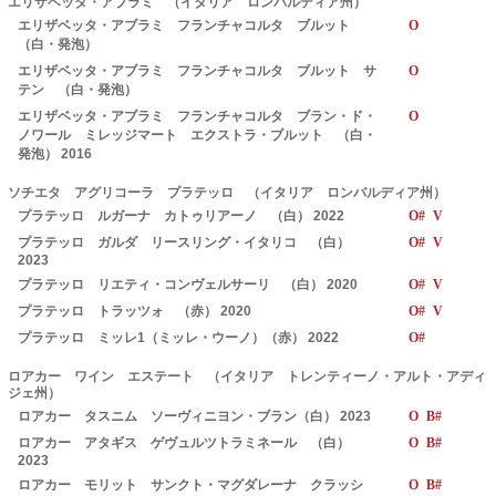
エリザベッタ・アブラミ （イタリア ロンバルディア州）
エリザベッタ・アブラミ フランチャコルタ ブルット
O
（白・発泡）
エリザベッタ・アブラミ フランチャコルタ ブルット サ
O
テン （白・発泡）
エリザベッタ・アブラミ フランチャコルタ ブラン・ド・
O
ノワール ミレッジマート エクストラ・ブルット （白・
発泡） 2016
ソチエタ アグリコーラ プラテッロ （イタリア ロンバルディア州）
プラテッロ ルガーナ カトゥリアーノ （白） 2022
O# V
プラテッロ ガルダ リースリング・イタリコ （白）
O# V
2023
プラテッロ リエティ・コンヴェルサーリ （白） 2020
O# V
プラテッロ トラッツォ （赤） 2020
O# V
プラテッロ ミッレ1（ミッレ・ウーノ）（赤） 2022
O#
ロアカー ワイン エステート （イタリア トレンティーノ・アルト・アディ
ジェ州）
ロアカー タスニム ソーヴィニヨン・ブラン（白） 2023
O B#
ロアカー アタギス ゲヴュルツトラミネール （白）
O B#
2023
ロアカー モリット サンクト・マグダレーナ クラッシ
O B#