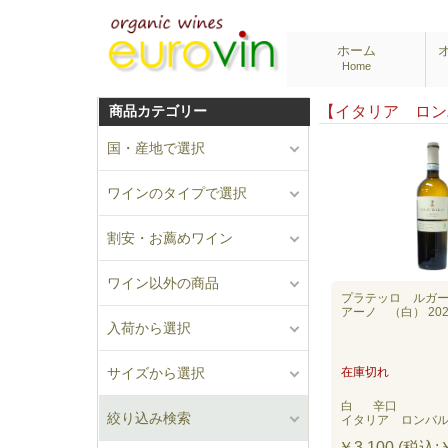
ホーム
Home
商品カテゴリー
【イタリア ロ
国・産地で選択
ワインのタイプで選択
割安・お薦めワイン
ワイン以外の商品
プラテッロ ルガ
アーノ （白） 202
入荷から選択
サイズから選択
在庫切れ
白
辛口
絞り込み検索
イタリア ロンバ
￥3,100 (税込:￥