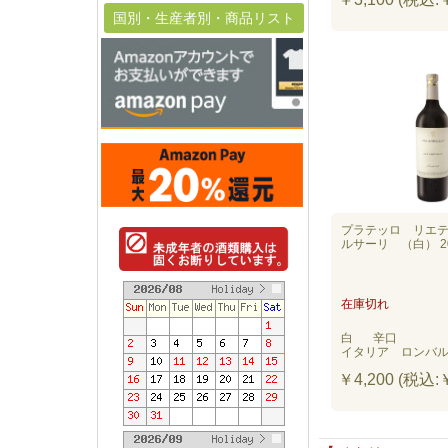
国別・生産者別・商品リスト
プラテッロ リエ
ルサーリ （白） 2
在庫切れ
白
辛口
イタリア ロンバ
￥4,200 (税込:￥