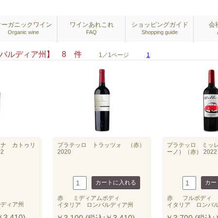
オーガニックワイン
ワインあれこれ
ショッピングガイド
会
Organic wine
FAQ
Shopping guide
ンバルディア州】 8 件
1／1ページ
1
ーナ カトゥリ
プラテッロ トラッツォ （赤）
プラテッロ ミッ
2
2020
ーノ）（赤） 2022
赤
ミディアムボディ
赤
フルボディ
ルディア州
イタリア ロンバルディア州
イタリア ロンバ
3,410)