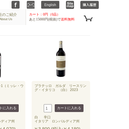
社のご紹介
カート：0円（0品）
About Us
あと15000円(税抜)で
送料無料
レ1（ミッレ・ウ
プラテッロ ガルダ リースリン
グ・イタリコ （白） 2023
白
辛口
ルディア州
イタリア ロンバルディア州