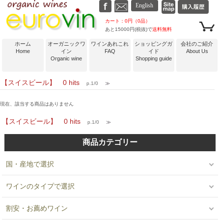
カート：0円（0品）
あと15000円(税抜)で
送料無料
ホーム
オーガニックワ
ワインあれこれ
ショッピングガ
会社のご紹介
Home
イン
FAQ
イド
About Us
Organic wine
Shopping guide
【スイスビール】 0 hits
p.1/0
≫
現在、該当する商品はありません
【スイスビール】 0 hits
p.1/0
≫
商品カテゴリー
国・産地で選択
ワインのタイプで選択
割安・お薦めワイン