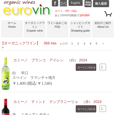
カート：0円（0品）
あと15000円(税抜)で
送料無料
ホーム
オーガニックワ
ワインあれこれ
ショッピングガ
会社のご紹介
Home
イン
FAQ
イド
About Us
Organic wine
Shopping guide
【オーガニックワイン】 366 hits
p.1/15
1
2
3
4
5
＞
≫
カミーノ ブランコ アイレン （白） 2024
白
辛口
スペイン ラマンチャ地方
￥1,400 (税込:￥1,540)
カミーノ ティント テンプラニーリョ （赤） 2024
赤
ミディアムボディ