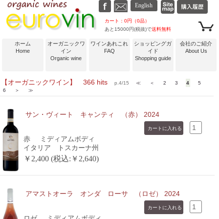
カート：0円（0品）
あと15000円(税抜)で
送料無料
ホーム
オーガニックワ
ワインあれこれ
ショッピングガ
会社のご紹介
Home
イン
FAQ
イド
About Us
Organic wine
Shopping guide
【オーガニックワイン】 366 hits
p.4/15
≪
＜
2
3
4
5
6
＞
≫
サン・ヴィート キャンティ （赤） 2024
赤
ミディアムボディ
イタリア トスカーナ州
￥2,400 (税込:￥2,640)
アマストオーラ オンダ ローサ （ロゼ） 2024
ロゼ
ミディアムボディ