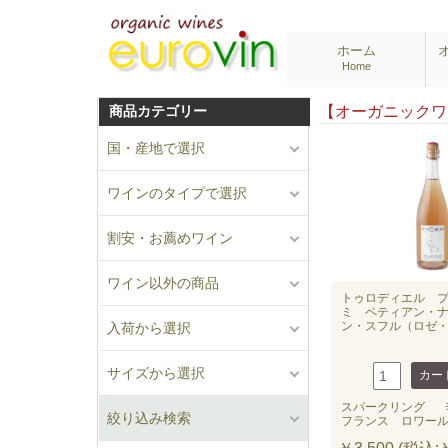
ホーム
Home
商品カテゴリー
【オーガニック
国・産地で選択
ワインのタイプで選択
割安・お薦めワイン
ワイン以外の商品
トゥロディエル 
ミ ペティアン・
ン・スフル（ロゼ・微
入荷から選択
サイズから選択
スパークリング
絞り込み検索
フランス ロワー