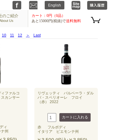
社のご紹介
カート：0円（0品）
About Us
あと15000円(税抜)で
送料無料
10
11
12
＞
Last
ディファルコ
リヴェッティ バルベーラ・ダル
・スカンサー
バ・スペリオーレ フロイ
（赤） 2022
ディ
赤
フルボディ
ーナ州
イタリア ピエモンテ州
3,850)