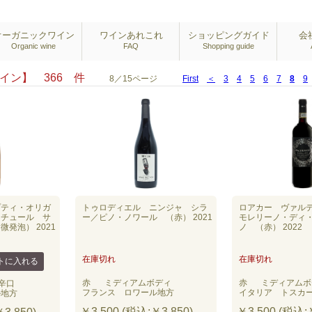
オーガニックワイン
ワインあれこれ
ショッピングガイド
会
Organic wine
FAQ
Shopping guide
ワイン】 366 件
8／15ページ
First
＜
3
4
5
6
7
8
9
プティ・オリガ
トゥロディエル ニンジャ シラ
ロアカー ヴァル
ナチュール サ
ー／ピノ・ノワール （赤） 2021
モレリーノ・ディ
発泡） 2021
ノ （赤） 2022
在庫切れ
在庫切れ
赤
ミディアムボディ
赤
ミディアムボ
辛口
フランス ロワール地方
イタリア トスカ
ル地方
￥3,500 (税込:￥3,850)
￥3,500 (税込:￥