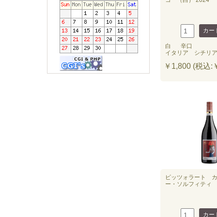
コ （白） 2024
白
辛口
イタリア シチリ
￥1,800 (税込:￥
ピッツォラート 
ー・ソルフィティ （