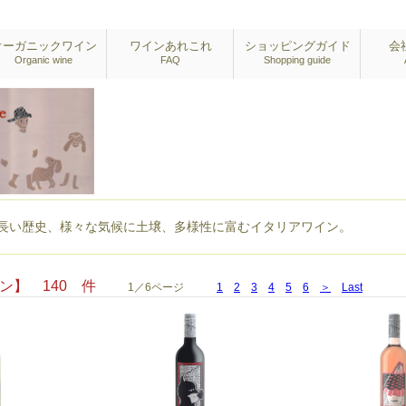
オーガニックワイン
ワインあれこれ
ショッピングガイド
会
Organic wine
FAQ
Shopping guide
長い歴史、様々な気候に土壌、多様性に富むイタリアワイン。
イン】 140 件
1／6ページ
1
2
3
4
5
6
＞
Last