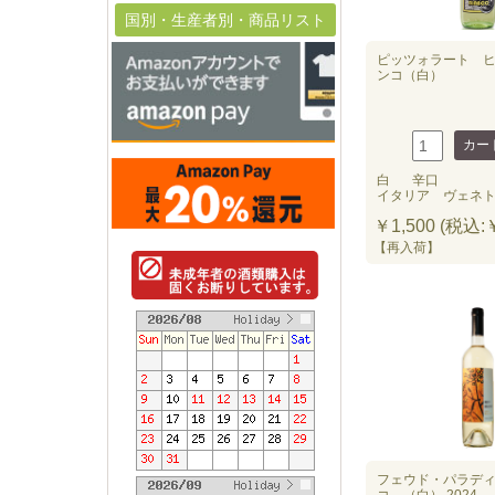
国別・生産者別・商品リスト
ピッツォラート 
ンコ（白）
白
辛口
イタリア ヴェネ
￥1,500 (税込:￥
【再入荷】
フェウド・パラデ