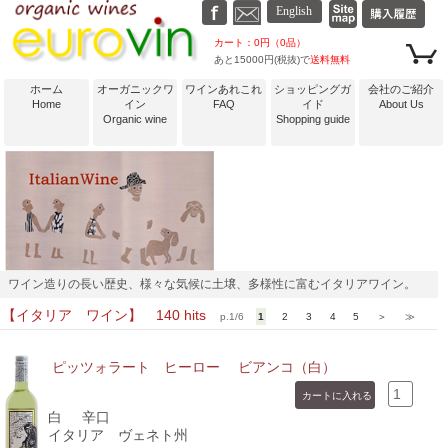
カート：0円（0品）
あと15000円(税抜)で
送料無料
ホーム
オーガニックワ
ワインあれこれ
ショッピングガ
会社のご紹介
Home
イン
FAQ
イド
About Us
Organic wine
Shopping guide
ワイン造りの長い歴史、様々な気候に土壌、多様性に富むイタリアワイン。
【イタリア ワイン】 140 hits
p.1/6
1
2
3
4
5
＞
≫
ピッツォラート ヒーロー ビアンコ（白）
白
辛口
イタリア ヴェネト州