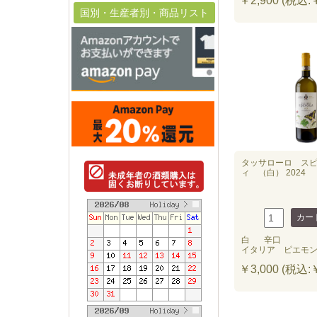
￥2,900 (税込:￥
国別・生産者別・商品リスト
タッサローロ ス
ィ （白） 2024
白
辛口
イタリア ピエモ
￥3,000 (税込:￥