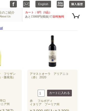
社のご紹介
カート：0円（0品）
About Us
あと15000円(税抜)で
送料無料
st
サ フリザン
アマストオーラ アリアニコ
白・微発泡）
（赤） 2020
辛口
赤
フルボディ
ーニア州
イタリア プーリア州
3,267)