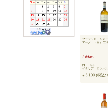
プラテッロ ルガ
アーノ （白） 202
在庫切れ
白
辛口
イタリア ロンバ
￥3,100 (税込:￥