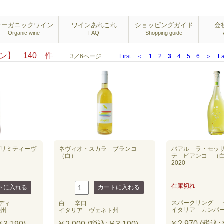
オーガニックワイン
ワインあれこれ
ショッピングガイド
会
Organic wine
FAQ
Shopping guide
イン】 140 件
3／6ページ
First
＜
1
2
3
4
5
6
＞
La
プリミティーヴ
ネヴィオ・スカラ ブランコ
バアル ラ・モッ
（白）
テ ビアンコ （
2020
在庫切れ
スパークリング
ディ
白
辛口
イタリア カンパ
ア州
イタリア ヴェネト州
￥2,970 (税込:￥