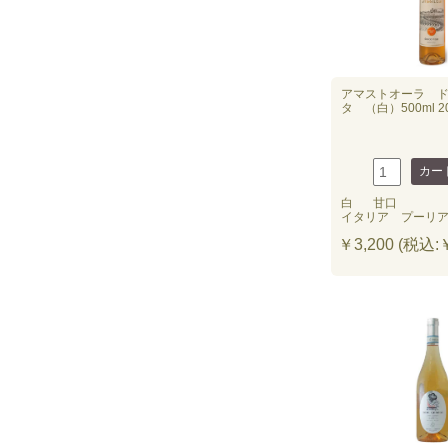
アマストオーラ 
タ （白）500ml 2
白
甘口
イタリア プーリ
￥3,200 (税込:￥