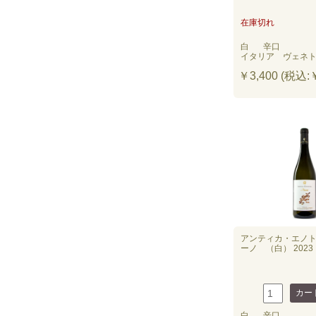
在庫切れ
白
辛口
イタリア ヴェネ
￥3,400 (税込:￥
アンティカ・エノ
ーノ （白） 2023
白
辛口