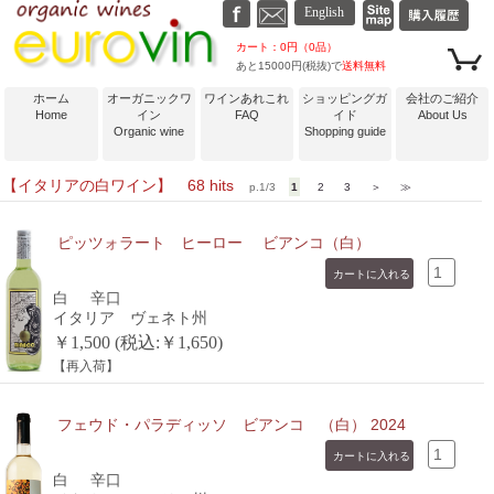
カート：0円（0品）
あと15000円(税抜)で
送料無料
ホーム
オーガニックワ
ワインあれこれ
ショッピングガ
会社のご紹介
Home
イン
FAQ
イド
About Us
Organic wine
Shopping guide
【イタリアの白ワイン】 68 hits
p.1/3
1
2
3
＞
≫
ピッツォラート ヒーロー ビアンコ（白）
白
辛口
イタリア ヴェネト州
￥1,500 (税込:￥1,650)
【再入荷】
フェウド・パラディッソ ビアンコ （白） 2024
白
辛口