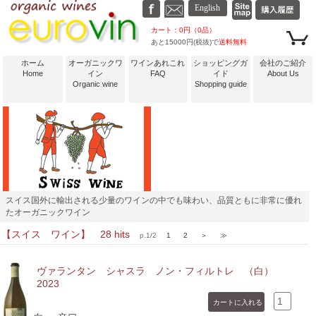
カート：0円（0品）
あと15000円(税抜)で
送料無料
ホーム
オーガニックワ
ワインあれこれ
ショッピングガ
会社のご紹介
Home
イン
FAQ
イド
About Us
Organic wine
Shopping guide
スイス国外に輸出される少量のワインの中でも味わい、品質ともに非常に優れ
たオーガニックワイン
【スイス ワイン】 28 hits
p.1/2
1
2
＞
≫
ヴァランタン シャスラ ノン・フィルトレ （白）
2023