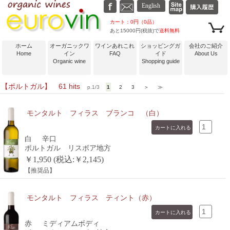
カート：0円（0品）
あと15000円(税抜)で
送料無料
ホーム
オーガニックワ
ワインあれこれ
ショッピングガ
会社のご紹介
Home
イン
FAQ
イド
About Us
Organic wine
Shopping guide
【ポルトガル】 61 hits
p.1/3
1
2
3
＞
≫
モンタルト フィラス ブランコ （白）
白
辛口
ポルトガル リスボア地方
￥1,950 (税込:￥2,145)
【推奨品】
モンタルト フィラス ティント（赤）
赤
ミディアムボディ