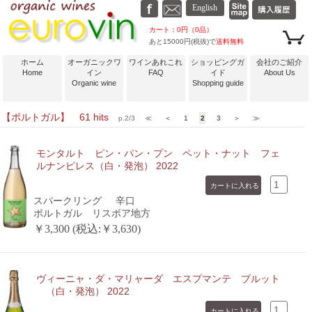
カート：0円（0品）
あと15000円(税抜)で
送料無料
ホーム
オーガニックワ
ワインあれこれ
ショッピングガ
会社のご紹介
Home
イン
FAQ
イド
About Us
Organic wine
Shopping guide
【ポルトガル】 61 hits
p.2/3
≪
＜
1
2
3
＞
≫
モンタルト ピン・パン・プン ペット・ナット フェ
ルナンピレス（白・発泡） 2022
スパークリング
辛口
ポルトガル リスボア地方
￥3,300 (税込:￥3,630)
ヴィーニャ・ダ・マリャーダ エスプマンテ ブルット
（白・発泡） 2022