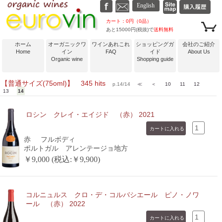
カート：0円（0品）
あと15000円(税抜)で
送料無料
ホーム
オーガニックワ
ワインあれこれ
ショッピングガ
会社のご紹介
Home
イン
FAQ
イド
About Us
Organic wine
Shopping guide
【普通サイズ(75oml)】 345 hits
p.14/14
≪
＜
10
11
12
13
14
ロシン クレイ・エイジド （赤） 2021
赤
フルボディ
ポルトガル アレンテージョ地方
￥9,000 (税込:￥9,900)
コルニュルス クロ・デ・コルバシエール ピノ・ノワ
ール （赤） 2022