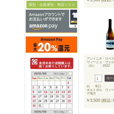
国別・生産者別・商品リスト
アントニオ・ロペ
ヴィーニョ・ヴェ
（白） 2022
白
辛口
ポルトガル ヴィ
デ地方
￥3,500 (税込:￥