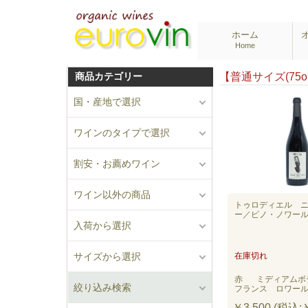
ホーム
Home
商品カテゴリー
【普通サイズ(75
国・産地で選択
ワインのタイプで選択
割安・お薦めワイン
ワイン以外の商品
トゥロディエル 
ー／ピノ・ノワール 
入荷から選択
サイズから選択
在庫切れ
赤
ミディアムボ
絞り込み検索
フランス ロワー
￥3,500 (税込:￥