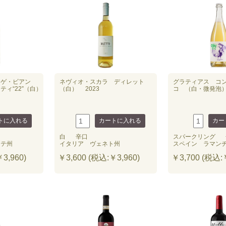
ンゲ・ビアン
ネヴィオ・スカラ ディレット
グラティアス コ
ィ“22”（白）
（白） 2023
コ （白・微発泡） 
白
辛口
スパークリング
ンテ州
イタリア ヴェネト州
スペイン ラマン
3,960)
￥3,600 (税込:￥3,960)
￥3,700 (税込:￥