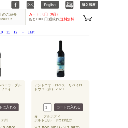
社のご紹介
カート：0円（0品）
About Us
あと15000円(税抜)で
送料無料
10
11
12
＞
Last
ルベーラ・ダル
アントニオ・ロペス リベイロ
 フロイ
ドウロ（赤） 2020
赤
フルボディ
ンテ州
ポルトガル ドウロ地方