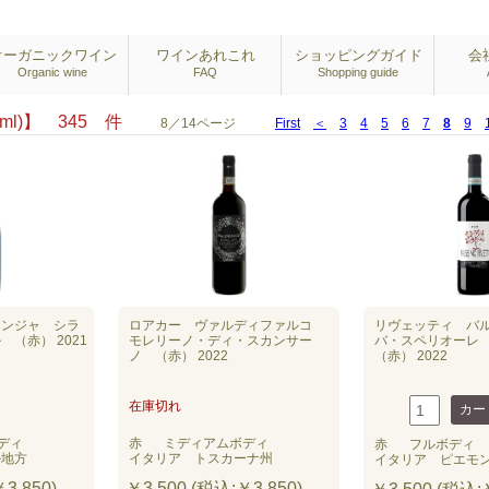
オーガニックワイン
ワインあれこれ
ショッピングガイド
会
Organic wine
FAQ
Shopping guide
oml)】 345 件
8／14ページ
First
＜
3
4
5
6
7
8
9
ニンジャ シラ
ロアカー ヴァルディファルコ
リヴェッティ バ
（赤） 2021
モレリーノ・ディ・スカンサー
バ・スペリオーレ
ノ （赤） 2022
（赤） 2022
在庫切れ
ディ
赤
ミディアムボディ
赤
フルボディ
ル地方
イタリア トスカーナ州
イタリア ピエモ
3,850)
￥3,500 (税込:￥3,850)