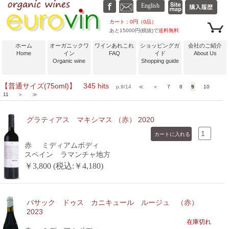
カート：0円（0品）
あと15000円(税抜)で
送料無料
ホーム
オーガニックワ
ワインあれこれ
ショッピングガ
会社のご紹介
Home
イン
FAQ
イド
About Us
Organic wine
Shopping guide
【普通サイズ(75oml)】 345 hits
p.9/14
≪
＜
7
8
9
10
11
＞
≫
グラティアス マキシマス （赤） 2020
赤
ミディアムボディ
スペイン ラマンチャ地方
￥3,800 (税込:￥4,180)
バサック ドゥス カニキュール ルージュ （赤）
2023
在庫切れ