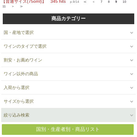
【普通サイズ(75oml)】 345 hits
p.9/14
≪
＜
7
8
9
10
11
＞
≫
商品カテゴリー
国・産地で選択
ワインのタイプで選択
割安・お薦めワイン
ワイン以外の商品
入荷から選択
サイズから選択
絞り込み検索
国別・生産者別・商品リスト