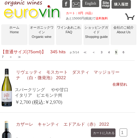
カート：0円（0品）
あと15000円(税抜)で
送料無料
ホーム
オーガニックワ
ワインあれこれ
ショッピングガ
会社のご紹介
Home
イン
FAQ
イド
About Us
Organic wine
Shopping guide
【普通サイズ(75oml)】 345 hits
p.5/14
≪
＜
3
4
5
6
7
＞
≫
リヴェッティ モスカート ダスティ マッジョリー
ナ （白・微発泡） 2022
在庫切れ
スパークリング
やや甘口
イタリア ピエモンテ州
￥2,700 (税込:￥2,970)
カザーレ キャンティ エドアルド（赤） 2022