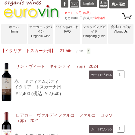
カート：0円（0品）
あと15000円(税抜)で
送料無料
ホーム
オーガニックワ
ワインあれこれ
ショッピングガ
会社のご紹介
Home
イン
FAQ
イド
About Us
Organic wine
Shopping guide
【イタリア トスカーナ州】 21 hits
p.1/1
1
サン・ヴィート キャンティ （赤） 2024
赤
ミディアムボディ
イタリア トスカーナ州
￥2,400 (税込:￥2,640)
ロアカー ヴァルディファルコ ファルコ ロッソ
（赤） 2021