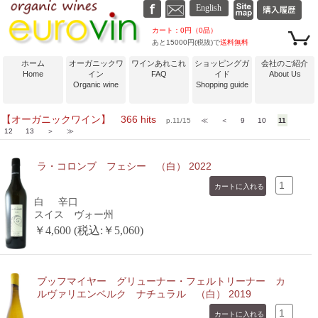
カート：0円（0品）
あと15000円(税抜)で
送料無料
ホーム
オーガニックワ
ワインあれこれ
ショッピングガ
会社のご紹介
Home
イン
FAQ
イド
About Us
Organic wine
Shopping guide
【オーガニックワイン】 366 hits
p.11/15
≪
＜
9
10
11
12
13
＞
≫
ラ・コロンブ フェシー （白） 2022
白
辛口
スイス ヴォー州
￥4,600 (税込:￥5,060)
ブッフマイヤー グリューナー・フェルトリーナー カ
ルヴァリエンベルク ナチュラル （白） 2019